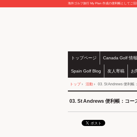
海外ゴルフ旅行 My Plan 作成の便利帳としてご
トップページ
Canada Golf 情
Spain Golf Blog
友人寄稿
お
トップ
›
活動
›
03. St Andrews 
03. St Andrews 便利帳：コ