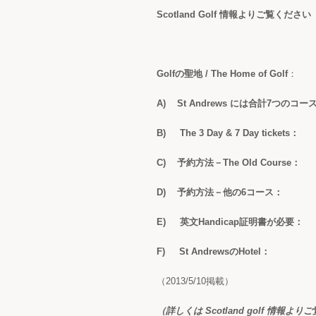
Scotland Golf 情報よりご覧ください
Golf
の聖地
/ The Home of Golf
：
A)
St Andrews
には合計
7
つのコー
B)
The 3 Day & 7 Day tickets
：
C)
予約方法－
The Old Course
：
D)
予約方法－他の
6
コース：
E)
英文
Handicap
証明書が必要：
F)
St Andrews
の
Hotel
：
（2013/5/10掲載）
（詳しくは Scotland golf 情報よ