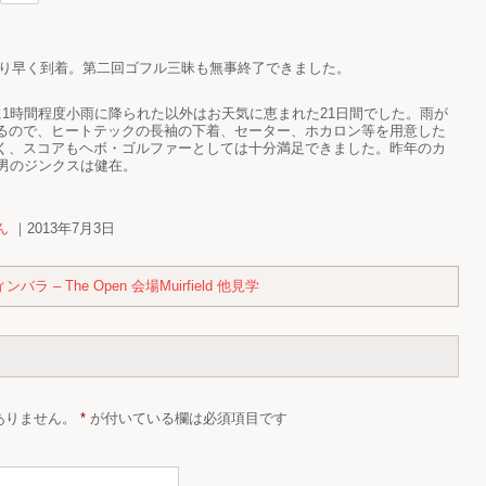
定より早く到着。第二回ゴフル三昧も無事終了できました。
 でのプレイ時に1時間程度小雨に降られた以外はお天気に恵まれた21日間でした。雨が
るので、ヒートテックの長袖の下着、セーター、ホカロン等を用意した
く、スコアもヘボ・ゴルファーとしては十分満足できました。昨年のカ
気男のジンクスは健在。
ん
｜2013年7月3日
ィンバラ – The Open 会場Muirfield 他見学
ありません。
*
が付いている欄は必須項目です